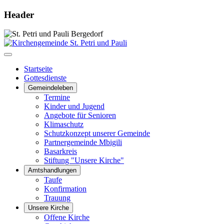
Header
Startseite
Gottesdienste
Gemeindeleben
Termine
Kinder und Jugend
Angebote für Senioren
Klimaschutz
Schutzkonzept unserer Gemeinde
Partnergemeinde Mbigili
Basarkreis
Stiftung "Unsere Kirche"
Amtshandlungen
Taufe
Konfirmation
Trauung
Unsere Kirche
Offene Kirche