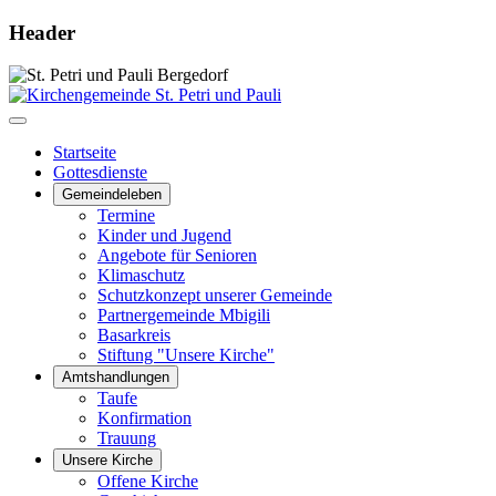
Header
Startseite
Gottesdienste
Gemeindeleben
Termine
Kinder und Jugend
Angebote für Senioren
Klimaschutz
Schutzkonzept unserer Gemeinde
Partnergemeinde Mbigili
Basarkreis
Stiftung "Unsere Kirche"
Amtshandlungen
Taufe
Konfirmation
Trauung
Unsere Kirche
Offene Kirche