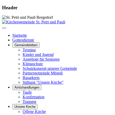
Header
Startseite
Gottesdienste
Gemeindeleben
Termine
Kinder und Jugend
Angebote für Senioren
Klimaschutz
Schutzkonzept unserer Gemeinde
Partnergemeinde Mbigili
Basarkreis
Stiftung "Unsere Kirche"
Amtshandlungen
Taufe
Konfirmation
Trauung
Unsere Kirche
Offene Kirche