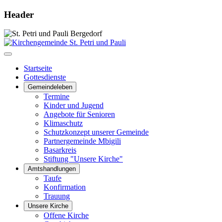
Header
Startseite
Gottesdienste
Gemeindeleben
Termine
Kinder und Jugend
Angebote für Senioren
Klimaschutz
Schutzkonzept unserer Gemeinde
Partnergemeinde Mbigili
Basarkreis
Stiftung "Unsere Kirche"
Amtshandlungen
Taufe
Konfirmation
Trauung
Unsere Kirche
Offene Kirche