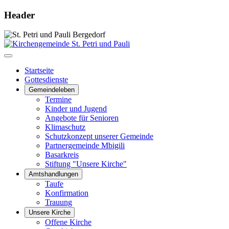
Header
Startseite
Gottesdienste
Gemeindeleben
Termine
Kinder und Jugend
Angebote für Senioren
Klimaschutz
Schutzkonzept unserer Gemeinde
Partnergemeinde Mbigili
Basarkreis
Stiftung "Unsere Kirche"
Amtshandlungen
Taufe
Konfirmation
Trauung
Unsere Kirche
Offene Kirche