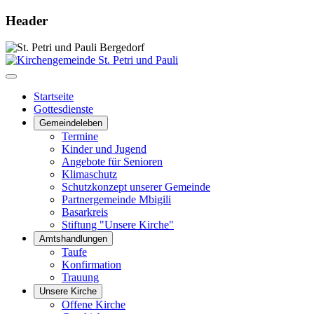
Header
Startseite
Gottesdienste
Gemeindeleben
Termine
Kinder und Jugend
Angebote für Senioren
Klimaschutz
Schutzkonzept unserer Gemeinde
Partnergemeinde Mbigili
Basarkreis
Stiftung "Unsere Kirche"
Amtshandlungen
Taufe
Konfirmation
Trauung
Unsere Kirche
Offene Kirche