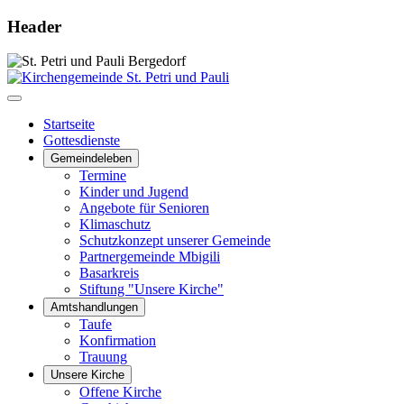
Header
Startseite
Gottesdienste
Gemeindeleben
Termine
Kinder und Jugend
Angebote für Senioren
Klimaschutz
Schutzkonzept unserer Gemeinde
Partnergemeinde Mbigili
Basarkreis
Stiftung "Unsere Kirche"
Amtshandlungen
Taufe
Konfirmation
Trauung
Unsere Kirche
Offene Kirche