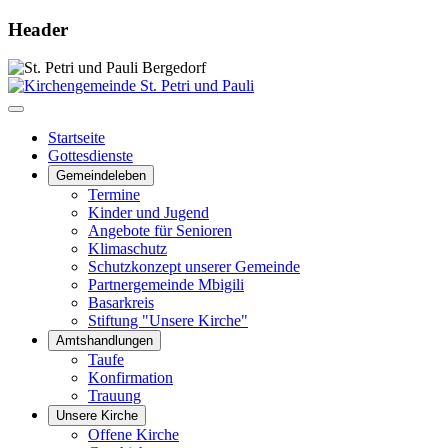
Header
Startseite
Gottesdienste
Gemeindeleben
Termine
Kinder und Jugend
Angebote für Senioren
Klimaschutz
Schutzkonzept unserer Gemeinde
Partnergemeinde Mbigili
Basarkreis
Stiftung "Unsere Kirche"
Amtshandlungen
Taufe
Konfirmation
Trauung
Unsere Kirche
Offene Kirche