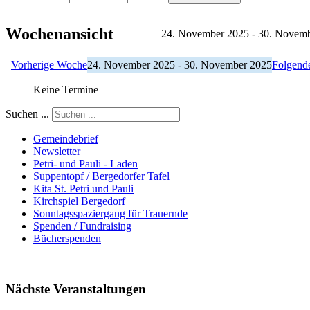
Wochenansicht
24. November 2025 - 30. Novem
Vorherige Woche
24. November 2025 - 30. November 2025
Folgend
Keine Termine
Suchen ...
Gemeindebrief
Newsletter
Petri- und Pauli - Laden
Suppentopf / Bergedorfer Tafel
Kita St. Petri und Pauli
Kirchspiel Bergedorf
Sonntagsspaziergang für Trauernde
Spenden / Fundraising
Bücherspenden
Nächste Veranstaltungen