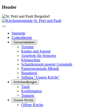
Header
Startseite
Gottesdienste
Gemeindeleben
Termine
Kinder und Jugend
Angebote für Senioren
Klimaschutz
Schutzkonzept unserer Gemeinde
Partnergemeinde Mbigili
Basarkreis
Stiftung "Unsere Kirche"
Amtshandlungen
Taufe
Konfirmation
Trauung
Unsere Kirche
Offene Kirche