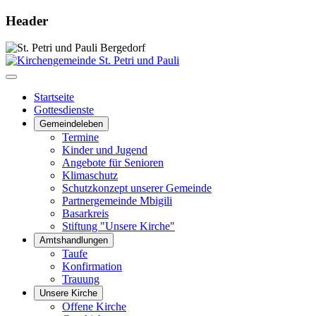
Header
Startseite
Gottesdienste
Gemeindeleben
Termine
Kinder und Jugend
Angebote für Senioren
Klimaschutz
Schutzkonzept unserer Gemeinde
Partnergemeinde Mbigili
Basarkreis
Stiftung "Unsere Kirche"
Amtshandlungen
Taufe
Konfirmation
Trauung
Unsere Kirche
Offene Kirche