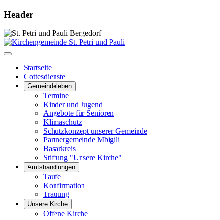
Header
Startseite
Gottesdienste
Gemeindeleben
Termine
Kinder und Jugend
Angebote für Senioren
Klimaschutz
Schutzkonzept unserer Gemeinde
Partnergemeinde Mbigili
Basarkreis
Stiftung "Unsere Kirche"
Amtshandlungen
Taufe
Konfirmation
Trauung
Unsere Kirche
Offene Kirche