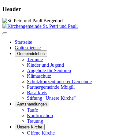
Header
Startseite
Gottesdienste
Gemeindeleben
Termine
Kinder und Jugend
Angebote für Senioren
Klimaschutz
Schutzkonzept unserer Gemeinde
Partnergemeinde Mbigili
Basarkreis
Stiftung "Unsere Kirche"
Amtshandlungen
Taufe
Konfirmation
Trauung
Unsere Kirche
Offene Kirche