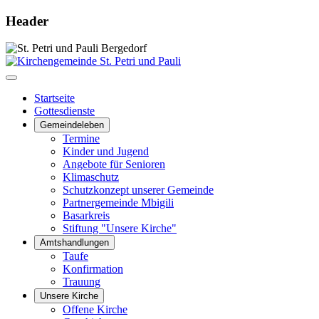
Header
Startseite
Gottesdienste
Gemeindeleben
Termine
Kinder und Jugend
Angebote für Senioren
Klimaschutz
Schutzkonzept unserer Gemeinde
Partnergemeinde Mbigili
Basarkreis
Stiftung "Unsere Kirche"
Amtshandlungen
Taufe
Konfirmation
Trauung
Unsere Kirche
Offene Kirche