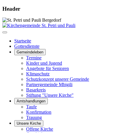
Header
Startseite
Gottesdienste
Gemeindeleben
Termine
Kinder und Jugend
Angebote für Senioren
Klimaschutz
Schutzkonzept unserer Gemeinde
Partnergemeinde Mbigili
Basarkreis
Stiftung "Unsere Kirche"
Amtshandlungen
Taufe
Konfirmation
Trauung
Unsere Kirche
Offene Kirche