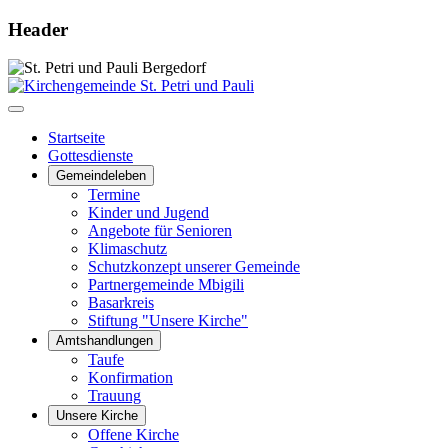
Header
Startseite
Gottesdienste
Gemeindeleben
Termine
Kinder und Jugend
Angebote für Senioren
Klimaschutz
Schutzkonzept unserer Gemeinde
Partnergemeinde Mbigili
Basarkreis
Stiftung "Unsere Kirche"
Amtshandlungen
Taufe
Konfirmation
Trauung
Unsere Kirche
Offene Kirche