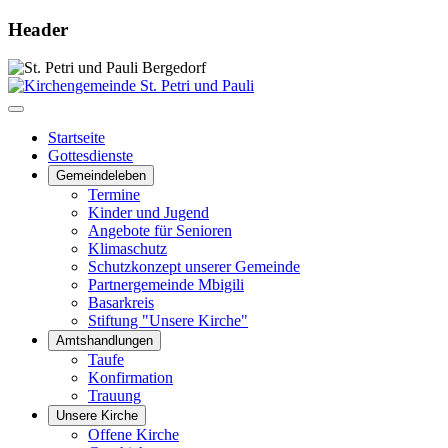
Header
Startseite
Gottesdienste
Gemeindeleben
Termine
Kinder und Jugend
Angebote für Senioren
Klimaschutz
Schutzkonzept unserer Gemeinde
Partnergemeinde Mbigili
Basarkreis
Stiftung "Unsere Kirche"
Amtshandlungen
Taufe
Konfirmation
Trauung
Unsere Kirche
Offene Kirche