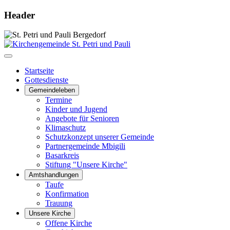
Header
Startseite
Gottesdienste
Gemeindeleben
Termine
Kinder und Jugend
Angebote für Senioren
Klimaschutz
Schutzkonzept unserer Gemeinde
Partnergemeinde Mbigili
Basarkreis
Stiftung "Unsere Kirche"
Amtshandlungen
Taufe
Konfirmation
Trauung
Unsere Kirche
Offene Kirche