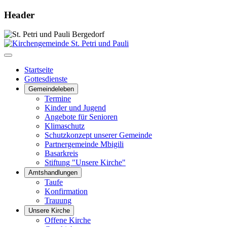
Header
Startseite
Gottesdienste
Gemeindeleben
Termine
Kinder und Jugend
Angebote für Senioren
Klimaschutz
Schutzkonzept unserer Gemeinde
Partnergemeinde Mbigili
Basarkreis
Stiftung "Unsere Kirche"
Amtshandlungen
Taufe
Konfirmation
Trauung
Unsere Kirche
Offene Kirche