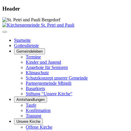
Header
Startseite
Gottesdienste
Gemeindeleben
Termine
Kinder und Jugend
Angebote für Senioren
Klimaschutz
Schutzkonzept unserer Gemeinde
Partnergemeinde Mbigili
Basarkreis
Stiftung "Unsere Kirche"
Amtshandlungen
Taufe
Konfirmation
Trauung
Unsere Kirche
Offene Kirche