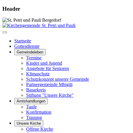
Header
Startseite
Gottesdienste
Gemeindeleben
Termine
Kinder und Jugend
Angebote für Senioren
Klimaschutz
Schutzkonzept unserer Gemeinde
Partnergemeinde Mbigili
Basarkreis
Stiftung "Unsere Kirche"
Amtshandlungen
Taufe
Konfirmation
Trauung
Unsere Kirche
Offene Kirche