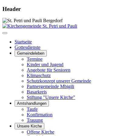
Header
Startseite
Gottesdienste
Gemeindeleben
Termine
Kinder und Jugend
Angebote für Senioren
Klimaschutz
Schutzkonzept unserer Gemeinde
Partnergemeinde Mbigili
Basarkreis
Stiftung "Unsere Kirche"
Amtshandlungen
Taufe
Konfirmation
Trauung
Unsere Kirche
Offene Kirche