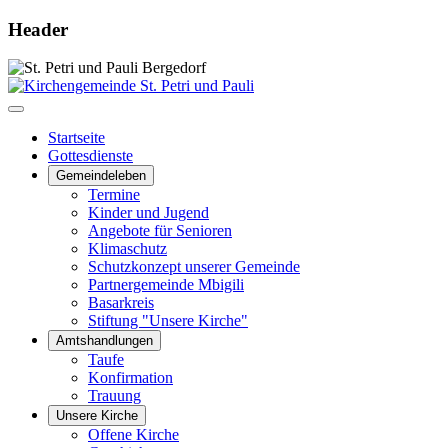
Header
Startseite
Gottesdienste
Gemeindeleben
Termine
Kinder und Jugend
Angebote für Senioren
Klimaschutz
Schutzkonzept unserer Gemeinde
Partnergemeinde Mbigili
Basarkreis
Stiftung "Unsere Kirche"
Amtshandlungen
Taufe
Konfirmation
Trauung
Unsere Kirche
Offene Kirche