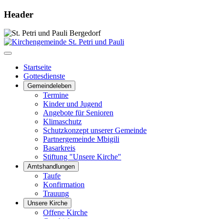
Header
Startseite
Gottesdienste
Gemeindeleben
Termine
Kinder und Jugend
Angebote für Senioren
Klimaschutz
Schutzkonzept unserer Gemeinde
Partnergemeinde Mbigili
Basarkreis
Stiftung "Unsere Kirche"
Amtshandlungen
Taufe
Konfirmation
Trauung
Unsere Kirche
Offene Kirche