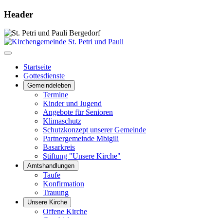
Header
Startseite
Gottesdienste
Gemeindeleben
Termine
Kinder und Jugend
Angebote für Senioren
Klimaschutz
Schutzkonzept unserer Gemeinde
Partnergemeinde Mbigili
Basarkreis
Stiftung "Unsere Kirche"
Amtshandlungen
Taufe
Konfirmation
Trauung
Unsere Kirche
Offene Kirche