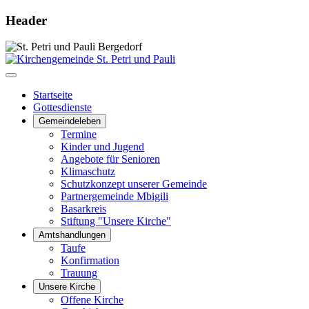
Header
Startseite
Gottesdienste
Gemeindeleben
Termine
Kinder und Jugend
Angebote für Senioren
Klimaschutz
Schutzkonzept unserer Gemeinde
Partnergemeinde Mbigili
Basarkreis
Stiftung "Unsere Kirche"
Amtshandlungen
Taufe
Konfirmation
Trauung
Unsere Kirche
Offene Kirche