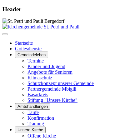
Header
Startseite
Gottesdienste
Gemeindeleben
Termine
Kinder und Jugend
Angebote für Senioren
Klimaschutz
Schutzkonzept unserer Gemeinde
Partnergemeinde Mbigili
Basarkreis
Stiftung "Unsere Kirche"
Amtshandlungen
Taufe
Konfirmation
Trauung
Unsere Kirche
Offene Kirche