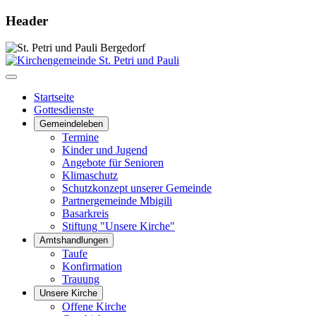
Header
Startseite
Gottesdienste
Gemeindeleben
Termine
Kinder und Jugend
Angebote für Senioren
Klimaschutz
Schutzkonzept unserer Gemeinde
Partnergemeinde Mbigili
Basarkreis
Stiftung "Unsere Kirche"
Amtshandlungen
Taufe
Konfirmation
Trauung
Unsere Kirche
Offene Kirche