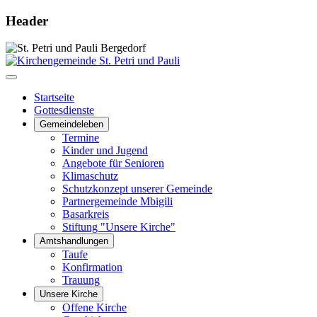
Header
Startseite
Gottesdienste
Gemeindeleben
Termine
Kinder und Jugend
Angebote für Senioren
Klimaschutz
Schutzkonzept unserer Gemeinde
Partnergemeinde Mbigili
Basarkreis
Stiftung "Unsere Kirche"
Amtshandlungen
Taufe
Konfirmation
Trauung
Unsere Kirche
Offene Kirche