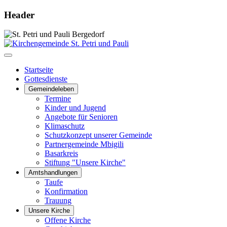
Header
Startseite
Gottesdienste
Gemeindeleben
Termine
Kinder und Jugend
Angebote für Senioren
Klimaschutz
Schutzkonzept unserer Gemeinde
Partnergemeinde Mbigili
Basarkreis
Stiftung "Unsere Kirche"
Amtshandlungen
Taufe
Konfirmation
Trauung
Unsere Kirche
Offene Kirche