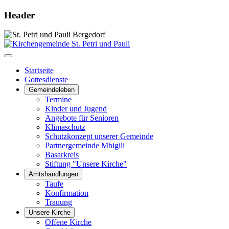
Header
Startseite
Gottesdienste
Gemeindeleben
Termine
Kinder und Jugend
Angebote für Senioren
Klimaschutz
Schutzkonzept unserer Gemeinde
Partnergemeinde Mbigili
Basarkreis
Stiftung "Unsere Kirche"
Amtshandlungen
Taufe
Konfirmation
Trauung
Unsere Kirche
Offene Kirche