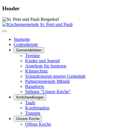
Header
Startseite
Gottesdienste
Gemeindeleben
Termine
Kinder und Jugend
Angebote für Senioren
Klimaschutz
Schutzkonzept unserer Gemeinde
Partnergemeinde Mbigili
Basarkreis
Stiftung "Unsere Kirche"
Amtshandlungen
Taufe
Konfirmation
Trauung
Unsere Kirche
Offene Kirche