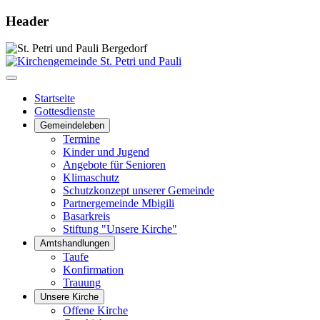
Header
Startseite
Gottesdienste
Gemeindeleben
Termine
Kinder und Jugend
Angebote für Senioren
Klimaschutz
Schutzkonzept unserer Gemeinde
Partnergemeinde Mbigili
Basarkreis
Stiftung "Unsere Kirche"
Amtshandlungen
Taufe
Konfirmation
Trauung
Unsere Kirche
Offene Kirche