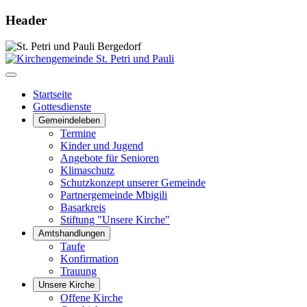
Header
Startseite
Gottesdienste
Gemeindeleben
Termine
Kinder und Jugend
Angebote für Senioren
Klimaschutz
Schutzkonzept unserer Gemeinde
Partnergemeinde Mbigili
Basarkreis
Stiftung "Unsere Kirche"
Amtshandlungen
Taufe
Konfirmation
Trauung
Unsere Kirche
Offene Kirche