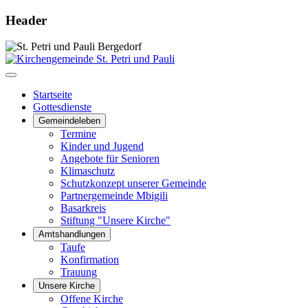
Header
Startseite
Gottesdienste
Gemeindeleben
Termine
Kinder und Jugend
Angebote für Senioren
Klimaschutz
Schutzkonzept unserer Gemeinde
Partnergemeinde Mbigili
Basarkreis
Stiftung "Unsere Kirche"
Amtshandlungen
Taufe
Konfirmation
Trauung
Unsere Kirche
Offene Kirche