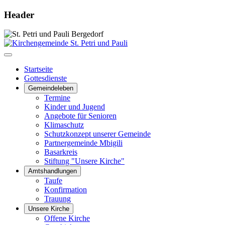
Header
Startseite
Gottesdienste
Gemeindeleben
Termine
Kinder und Jugend
Angebote für Senioren
Klimaschutz
Schutzkonzept unserer Gemeinde
Partnergemeinde Mbigili
Basarkreis
Stiftung "Unsere Kirche"
Amtshandlungen
Taufe
Konfirmation
Trauung
Unsere Kirche
Offene Kirche