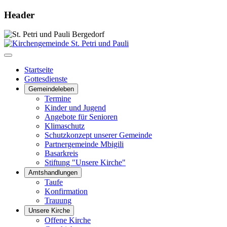
Header
Startseite
Gottesdienste
Gemeindeleben
Termine
Kinder und Jugend
Angebote für Senioren
Klimaschutz
Schutzkonzept unserer Gemeinde
Partnergemeinde Mbigili
Basarkreis
Stiftung "Unsere Kirche"
Amtshandlungen
Taufe
Konfirmation
Trauung
Unsere Kirche
Offene Kirche