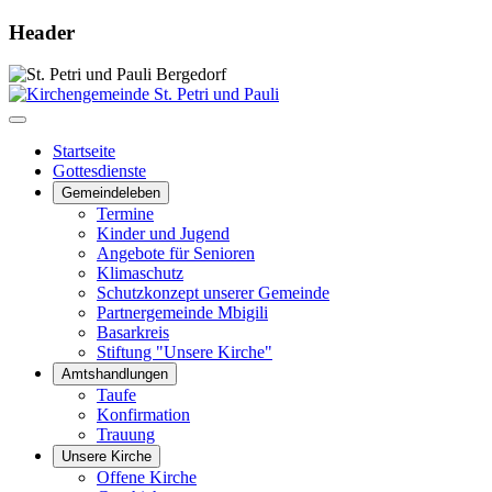
Header
Startseite
Gottesdienste
Gemeindeleben
Termine
Kinder und Jugend
Angebote für Senioren
Klimaschutz
Schutzkonzept unserer Gemeinde
Partnergemeinde Mbigili
Basarkreis
Stiftung "Unsere Kirche"
Amtshandlungen
Taufe
Konfirmation
Trauung
Unsere Kirche
Offene Kirche