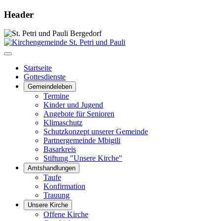
Header
Startseite
Gottesdienste
Gemeindeleben
Termine
Kinder und Jugend
Angebote für Senioren
Klimaschutz
Schutzkonzept unserer Gemeinde
Partnergemeinde Mbigili
Basarkreis
Stiftung "Unsere Kirche"
Amtshandlungen
Taufe
Konfirmation
Trauung
Unsere Kirche
Offene Kirche