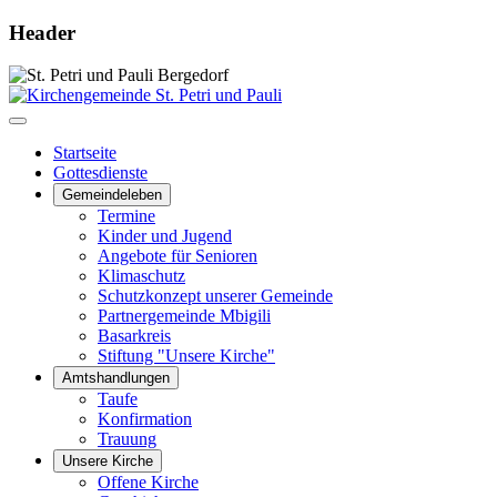
Header
Startseite
Gottesdienste
Gemeindeleben
Termine
Kinder und Jugend
Angebote für Senioren
Klimaschutz
Schutzkonzept unserer Gemeinde
Partnergemeinde Mbigili
Basarkreis
Stiftung "Unsere Kirche"
Amtshandlungen
Taufe
Konfirmation
Trauung
Unsere Kirche
Offene Kirche