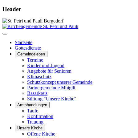
Header
Startseite
Gottesdienste
Gemeindeleben
Termine
Kinder und Jugend
Angebote für Senioren
Klimaschutz
Schutzkonzept unserer Gemeinde
Partnergemeinde Mbigili
Basarkreis
Stiftung "Unsere Kirche"
Amtshandlungen
Taufe
Konfirmation
Trauung
Unsere Kirche
Offene Kirche