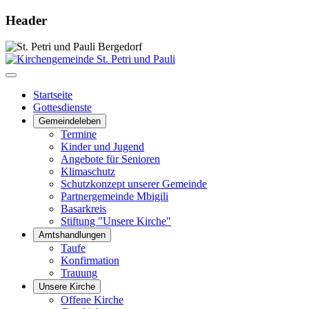
Header
Startseite
Gottesdienste
Gemeindeleben
Termine
Kinder und Jugend
Angebote für Senioren
Klimaschutz
Schutzkonzept unserer Gemeinde
Partnergemeinde Mbigili
Basarkreis
Stiftung "Unsere Kirche"
Amtshandlungen
Taufe
Konfirmation
Trauung
Unsere Kirche
Offene Kirche