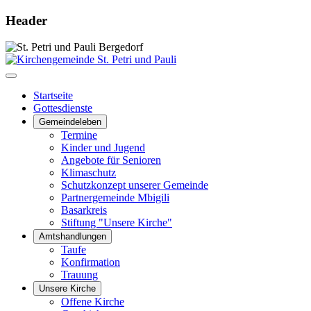
Header
Startseite
Gottesdienste
Gemeindeleben
Termine
Kinder und Jugend
Angebote für Senioren
Klimaschutz
Schutzkonzept unserer Gemeinde
Partnergemeinde Mbigili
Basarkreis
Stiftung "Unsere Kirche"
Amtshandlungen
Taufe
Konfirmation
Trauung
Unsere Kirche
Offene Kirche