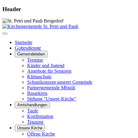
Header
Startseite
Gottesdienste
Gemeindeleben
Termine
Kinder und Jugend
Angebote für Senioren
Klimaschutz
Schutzkonzept unserer Gemeinde
Partnergemeinde Mbigili
Basarkreis
Stiftung "Unsere Kirche"
Amtshandlungen
Taufe
Konfirmation
Trauung
Unsere Kirche
Offene Kirche