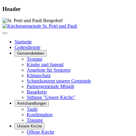
Header
Startseite
Gottesdienste
Gemeindeleben
Termine
Kinder und Jugend
Angebote für Senioren
Klimaschutz
Schutzkonzept unserer Gemeinde
Partnergemeinde Mbigili
Basarkreis
Stiftung "Unsere Kirche"
Amtshandlungen
Taufe
Konfirmation
Trauung
Unsere Kirche
Offene Kirche