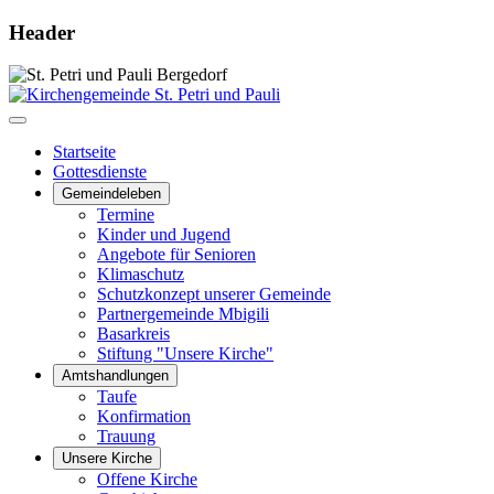
Header
Startseite
Gottesdienste
Gemeindeleben
Termine
Kinder und Jugend
Angebote für Senioren
Klimaschutz
Schutzkonzept unserer Gemeinde
Partnergemeinde Mbigili
Basarkreis
Stiftung "Unsere Kirche"
Amtshandlungen
Taufe
Konfirmation
Trauung
Unsere Kirche
Offene Kirche