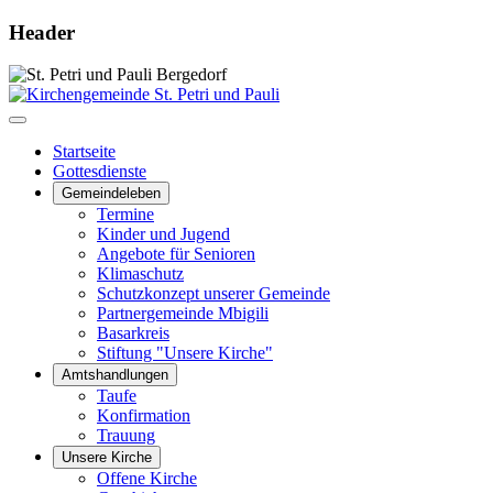
Header
Startseite
Gottesdienste
Gemeindeleben
Termine
Kinder und Jugend
Angebote für Senioren
Klimaschutz
Schutzkonzept unserer Gemeinde
Partnergemeinde Mbigili
Basarkreis
Stiftung "Unsere Kirche"
Amtshandlungen
Taufe
Konfirmation
Trauung
Unsere Kirche
Offene Kirche