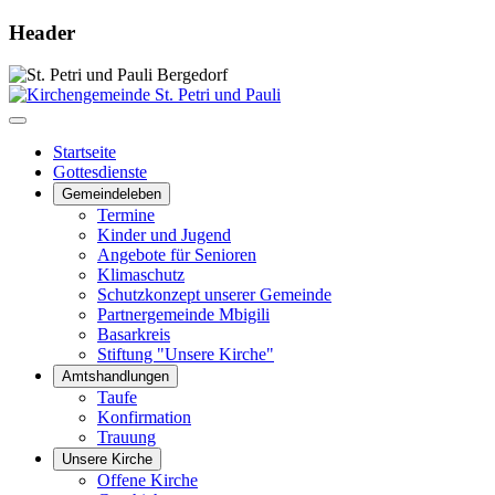
Header
Startseite
Gottesdienste
Gemeindeleben
Termine
Kinder und Jugend
Angebote für Senioren
Klimaschutz
Schutzkonzept unserer Gemeinde
Partnergemeinde Mbigili
Basarkreis
Stiftung "Unsere Kirche"
Amtshandlungen
Taufe
Konfirmation
Trauung
Unsere Kirche
Offene Kirche