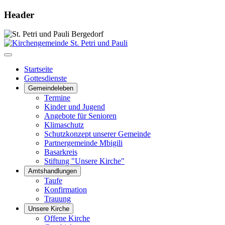
Header
Startseite
Gottesdienste
Gemeindeleben
Termine
Kinder und Jugend
Angebote für Senioren
Klimaschutz
Schutzkonzept unserer Gemeinde
Partnergemeinde Mbigili
Basarkreis
Stiftung "Unsere Kirche"
Amtshandlungen
Taufe
Konfirmation
Trauung
Unsere Kirche
Offene Kirche