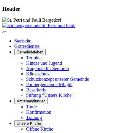
Header
Startseite
Gottesdienste
Gemeindeleben
Termine
Kinder und Jugend
Angebote für Senioren
Klimaschutz
Schutzkonzept unserer Gemeinde
Partnergemeinde Mbigili
Basarkreis
Stiftung "Unsere Kirche"
Amtshandlungen
Taufe
Konfirmation
Trauung
Unsere Kirche
Offene Kirche