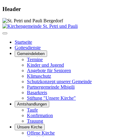
Header
Startseite
Gottesdienste
Gemeindeleben
Termine
Kinder und Jugend
Angebote für Senioren
Klimaschutz
Schutzkonzept unserer Gemeinde
Partnergemeinde Mbigili
Basarkreis
Stiftung "Unsere Kirche"
Amtshandlungen
Taufe
Konfirmation
Trauung
Unsere Kirche
Offene Kirche